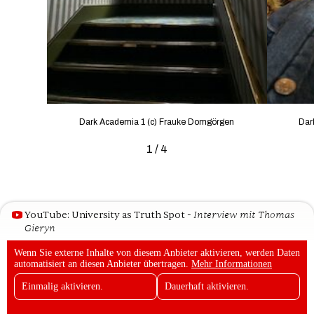
Dark Academia 1 (c) Frauke Domgörgen
Dar
1 / 4
- Interview mit Thomas
YouTube: University as Truth Spot
Gieryn
Wenn Sie externe Inhalte von diesem Anbieter aktivieren, werden Daten
automatisiert an diesen Anbieter übertragen.
Mehr Informationen
Einmalig aktivieren.
Dauerhaft aktivieren.